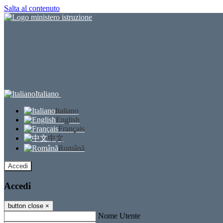
Salta al contenuto
Italiano
Italiano
English
Français
中文
Română
Accedi
Accedi
button close
×
Nome Utente