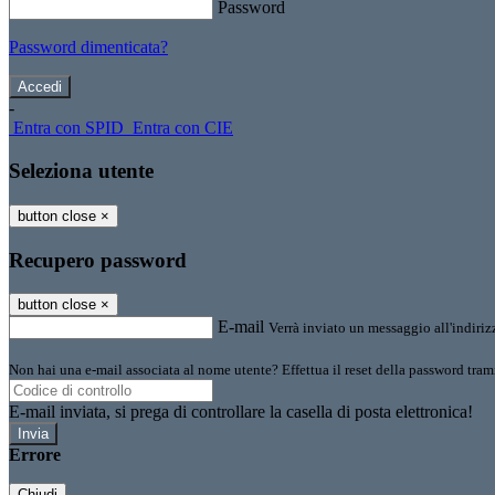
Password
Password dimenticata?
-
Entra con SPID
Entra con CIE
Seleziona utente
button close
×
Recupero password
button close
×
E-mail
Verrà inviato un messaggio all'indirizz
Non hai una e-mail associata al nome utente? Effettua il reset della password tram
E-mail inviata, si prega di controllare la casella di posta elettronica!
Errore
Chiudi