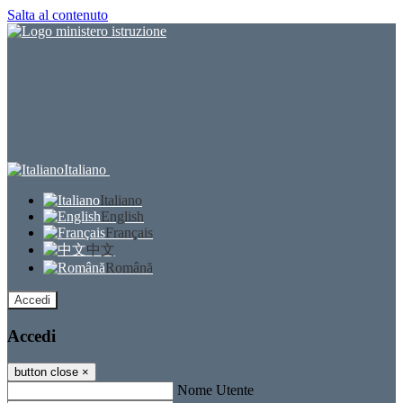
Salta al contenuto
Italiano
Italiano
English
Français
中文
Română
Accedi
Accedi
button close
×
Nome Utente