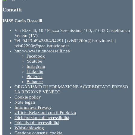
Contatti
ISISS Carlo Rosselli
Via Rizzetti, 10 / Piazza Serenissima 100, 31033 Castelfranco
Veneto (TV)
Tel. 0423-494286/494291 | tvis02200r@istruzione.it |
tvis02200r@pec.istruzione.it
http://www.istitutorosselli.net/
Facebook
Youtube
Instagram
Linkedin
Pinterest
Behance
ORGANISMO DI FORMAZIONE ACCREDITATO PRESSO
LA REGIONE VENETO
Cookie policy
Note legali
Informativa Privacy
Ufficio Relazioni con il Pubblico
Dichiarazione di accessibilità
Obiettivi di accessibilità
Whistleblowing
Gestione consensi cookie