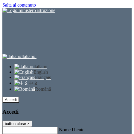
Salta al contenuto
Italiano
Italiano
English
Français
中文
Română
Accedi
Accedi
button close
×
Nome Utente