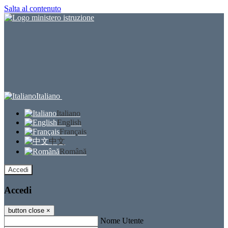
Salta al contenuto
Italiano
Italiano
English
Français
中文
Română
Accedi
Accedi
button close
×
Nome Utente