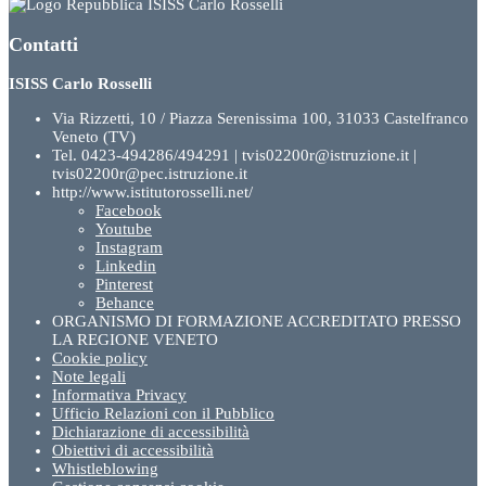
ISISS Carlo Rosselli
Contatti
ISISS Carlo Rosselli
Via Rizzetti, 10 / Piazza Serenissima 100, 31033 Castelfranco
Veneto (TV)
Tel. 0423-494286/494291 | tvis02200r@istruzione.it |
tvis02200r@pec.istruzione.it
http://www.istitutorosselli.net/
Facebook
Youtube
Instagram
Linkedin
Pinterest
Behance
ORGANISMO DI FORMAZIONE ACCREDITATO PRESSO
LA REGIONE VENETO
Cookie policy
Note legali
Informativa Privacy
Ufficio Relazioni con il Pubblico
Dichiarazione di accessibilità
Obiettivi di accessibilità
Whistleblowing