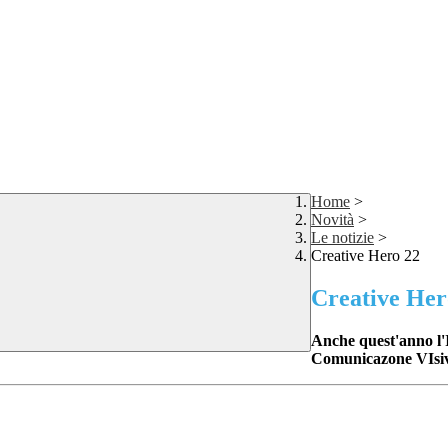
Home
>
Novità
>
Le notizie
>
Creative Hero 22
Creative Her
Anche quest'anno l'Is
Comunicazone VIsiva