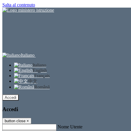
Salta al contenuto
Italiano
Italiano
English
Français
中文
Română
Accedi
Accedi
button close
×
Nome Utente