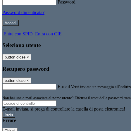
Password
Password dimenticata?
-
Entra con SPID
Entra con CIE
Seleziona utente
button close
×
Recupero password
button close
×
E-mail
Verrà inviato un messaggio all'indirizz
Non hai una e-mail associata al nome utente? Effettua il reset della password tram
E-mail inviata, si prega di controllare la casella di posta elettronica!
Errore
Chiudi