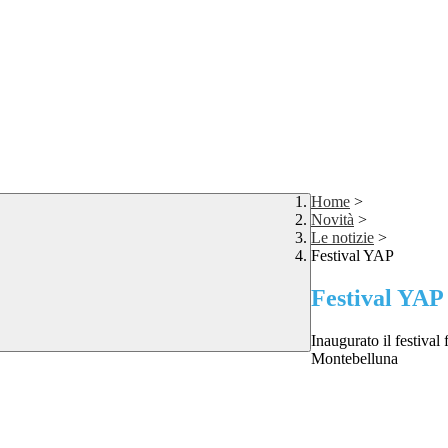
Home
>
Novità
>
Le notizie
>
Festival YAP
Festival YAP
Inaugurato il festiva
Montebelluna