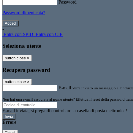
Password
Password dimenticata?
-
Entra con SPID
Entra con CIE
Seleziona utente
button close
×
Recupero password
button close
×
E-mail
Verrà inviato un messaggio all'indirizz
Non hai una e-mail associata al nome utente? Effettua il reset della password tram
E-mail inviata, si prega di controllare la casella di posta elettronica!
Errore
Chiudi