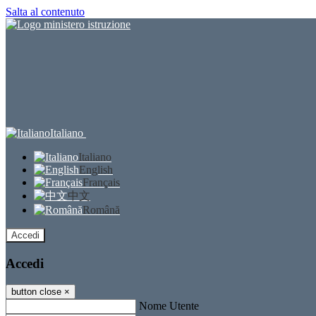
Salta al contenuto
Italiano
Italiano
English
Français
中文
Română
Accedi
Accedi
button close
×
Nome Utente