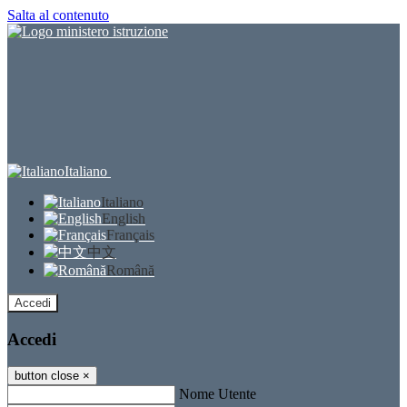
Salta al contenuto
Italiano
Italiano
English
Français
中文
Română
Accedi
Accedi
button close
×
Nome Utente