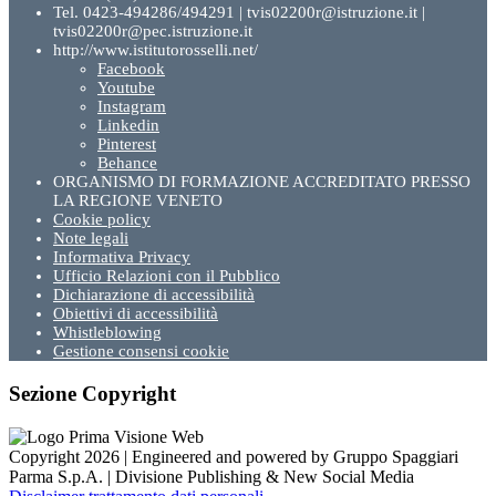
Tel. 0423-494286/494291 | tvis02200r@istruzione.it |
tvis02200r@pec.istruzione.it
http://www.istitutorosselli.net/
Facebook
Youtube
Instagram
Linkedin
Pinterest
Behance
ORGANISMO DI FORMAZIONE ACCREDITATO PRESSO
LA REGIONE VENETO
Cookie policy
Note legali
Informativa Privacy
Ufficio Relazioni con il Pubblico
Dichiarazione di accessibilità
Obiettivi di accessibilità
Whistleblowing
Gestione consensi cookie
Sezione Copyright
Copyright 2026 | Engineered and powered by Gruppo Spaggiari
Parma S.p.A. | Divisione Publishing & New Social Media