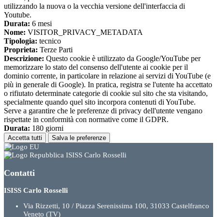
utilizzando la nuova o la vecchia versione dell'interfaccia di
Youtube.
Durata:
6 mesi
Nome:
VISITOR_PRIVACY_METADATA
Tipologia:
tecnico
Proprieta:
Terze Parti
Descrizione:
Questo cookie è utilizzato da Google/YouTube per
memorizzare lo stato del consenso dell'utente ai cookie per il
dominio corrente, in particolare in relazione ai servizi di YouTube (e
più in generale di Google). In pratica, registra se l'utente ha accettato
o rifiutato determinate categorie di cookie sul sito che sta visitando,
specialmente quando quel sito incorpora contenuti di YouTube.
Serve a garantire che le preferenze di privacy dell'utente vengano
rispettate in conformità con normative come il GDPR.
Durata:
180 giorni
Accetta tutti
Salva le preferenze
ISISS Carlo Rosselli
Contatti
ISISS Carlo Rosselli
Via Rizzetti, 10 / Piazza Serenissima 100, 31033 Castelfranco
Veneto (TV)