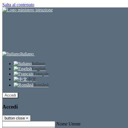
Salta al contenuto
Italiano
Italiano
English
Français
中文
Română
Accedi
Accedi
button close
×
Nome Utente