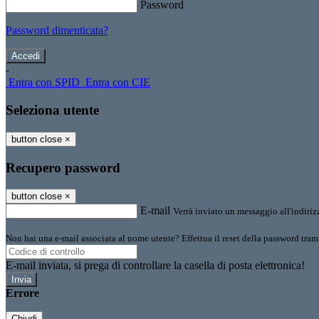
Password
Password dimenticata?
-
Entra con SPID
Entra con CIE
Seleziona utente
button close
×
Recupero password
button close
×
E-mail
Verrà inviato un messaggio all'indirizz
Non hai una e-mail associata al nome utente? Effettua il reset della password tram
E-mail inviata, si prega di controllare la casella di posta elettronica!
Errore
Chiudi