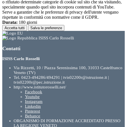
o rifiutato determinate categorie di cookie sul sito che sta visitando,
specialmente quando quel sito incorpora contenuti di YouTube.
Serve a garantire che le preferenze di privacy dell'utente vengano
rispettate in conformità con normative come il GDPR.
Durata:
180 giorni
Accetta tutti
Salva le preferenze
ISISS Carlo Rosselli
Contatti
ISISS Carlo Rosselli
Via Rizzetti, 10 / Piazza Serenissima 100, 31033 Castelfranco
Veneto (TV)
Tel. 0423-494286/494291 | tvis02200r@istruzione.it |
tvis02200r@pec.istruzione.it
http://www.istitutorosselli.net/
Facebook
Youtube
Instagram
Linkedin
Pinterest
Behance
ORGANISMO DI FORMAZIONE ACCREDITATO PRESSO
LA REGIONE VENETO