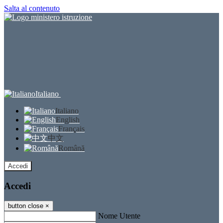
Salta al contenuto
Italiano
Italiano
English
Français
中文
Română
Accedi
Accedi
button close
×
Nome Utente