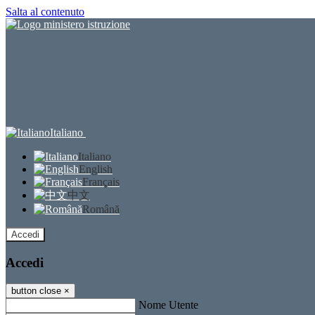
Salta al contenuto
Italiano
Italiano
English
Français
中文
Română
Accedi
Accedi
button close
×
Nome Utente