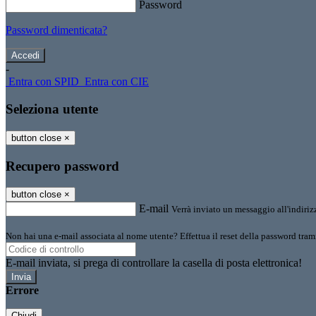
Password
Password dimenticata?
-
Entra con SPID
Entra con CIE
Seleziona utente
button close
×
Recupero password
button close
×
E-mail
Verrà inviato un messaggio all'indirizz
Non hai una e-mail associata al nome utente? Effettua il reset della password tram
E-mail inviata, si prega di controllare la casella di posta elettronica!
Errore
Chiudi