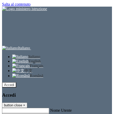
Salta al contenuto
Italiano
Italiano
English
Français
中文
Română
Accedi
Accedi
button close
×
Nome Utente