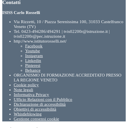
Contatti
ISISS Carlo Rosselli
Via Rizzetti, 10 / Piazza Serenissima 100, 31033 Castelfranco
Veneto (TV)
Tel. 0423-494286/494291 | tvis02200r@istruzione.it |
tvis02200r@pec.istruzione.it
http://www.istitutorosselli.net/
Facebook
Youtube
Instagram
Linkedin
Pinterest
Behance
ORGANISMO DI FORMAZIONE ACCREDITATO PRESSO
LA REGIONE VENETO
Cookie policy
Note legali
Informativa Privacy
Ufficio Relazioni con il Pubblico
Dichiarazione di accessibilità
Obiettivi di accessibilità
Whistleblowing
Gestione consensi cookie