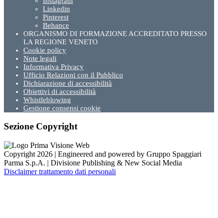
Instagram
Linkedin
Pinterest
Behance
ORGANISMO DI FORMAZIONE ACCREDITATO PRESSO
LA REGIONE VENETO
Cookie policy
Note legali
Informativa Privacy
Ufficio Relazioni con il Pubblico
Dichiarazione di accessibilità
Obiettivi di accessibilità
Whistleblowing
Gestione consensi cookie
Sezione Copyright
Copyright 2026 | Engineered and powered by Gruppo Spaggiari
Parma S.p.A. | Divisione Publishing & New Social Media
Disclaimer trattamento dati personali