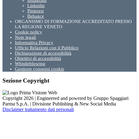
Instagram
Linkedin
Pinterest
Behance
ORGANISMO DI FORMAZIONE ACCREDITATO PRESSO
LA REGIONE VENETO
Cookie policy
Note legali
Informativa Privacy
Ufficio Relazioni con il Pubblico
Dichiarazione di accessibilità
Obiettivi di accessibilità
Whistleblowing
Gestione consensi cookie
Sezione Copyright
Copyright 2026 | Engineered and powered by Gruppo Spaggiari
Parma S.p.A. | Divisione Publishing & New Social Media
Disclaimer trattamento dati personali