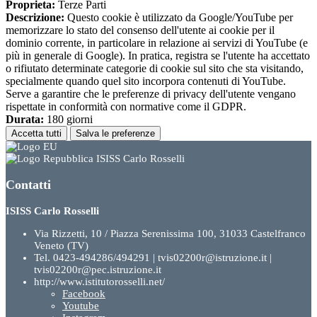
Proprieta:
Terze Parti
Descrizione:
Questo cookie è utilizzato da Google/YouTube per
memorizzare lo stato del consenso dell'utente ai cookie per il
dominio corrente, in particolare in relazione ai servizi di YouTube (e
più in generale di Google). In pratica, registra se l'utente ha accettato
o rifiutato determinate categorie di cookie sul sito che sta visitando,
specialmente quando quel sito incorpora contenuti di YouTube.
Serve a garantire che le preferenze di privacy dell'utente vengano
rispettate in conformità con normative come il GDPR.
Durata:
180 giorni
Accetta tutti
Salva le preferenze
ISISS Carlo Rosselli
Contatti
ISISS Carlo Rosselli
Via Rizzetti, 10 / Piazza Serenissima 100, 31033 Castelfranco
Veneto (TV)
Tel. 0423-494286/494291 | tvis02200r@istruzione.it |
tvis02200r@pec.istruzione.it
http://www.istitutorosselli.net/
Facebook
Youtube