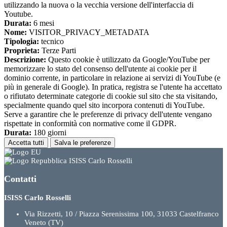
utilizzando la nuova o la vecchia versione dell'interfaccia di
Youtube.
Durata:
6 mesi
Nome:
VISITOR_PRIVACY_METADATA
Tipologia:
tecnico
Proprieta:
Terze Parti
Descrizione:
Questo cookie è utilizzato da Google/YouTube per
memorizzare lo stato del consenso dell'utente ai cookie per il
dominio corrente, in particolare in relazione ai servizi di YouTube (e
più in generale di Google). In pratica, registra se l'utente ha accettato
o rifiutato determinate categorie di cookie sul sito che sta visitando,
specialmente quando quel sito incorpora contenuti di YouTube.
Serve a garantire che le preferenze di privacy dell'utente vengano
rispettate in conformità con normative come il GDPR.
Durata:
180 giorni
Accetta tutti
Salva le preferenze
ISISS Carlo Rosselli
Contatti
ISISS Carlo Rosselli
Via Rizzetti, 10 / Piazza Serenissima 100, 31033 Castelfranco
Veneto (TV)