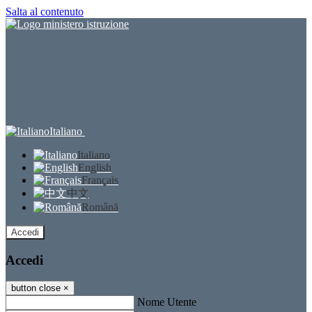
Salta al contenuto
Italiano
Italiano
English
Français
中文
Română
Accedi
Accedi
button close
×
Nome Utente