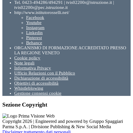
Tel. 0423-494286/494291 | tvis02200r@istruzione.it |
tvis02200r@pec.istruzione.it
http://www.istitutorosselli.net/
Facebook
Youtube
Instagram
Linkedin
Pinterest
Behance
ORGANISMO DI FORMAZIONE ACCREDITATO PRESSO
LA REGIONE VENETO
Cookie policy
Note legali
Informativa Privacy
Ufficio Relazioni con il Pubblico
Dichiarazione di accessibilità
Obiettivi di accessibilità
Whistleblowing
Gestione consensi cookie
Sezione Copyright
Copyright 2026 | Engineered and powered by Gruppo Spaggiari
Parma S.p.A. | Divisione Publishing & New Social Media
Disclaimer trattamento dati personali