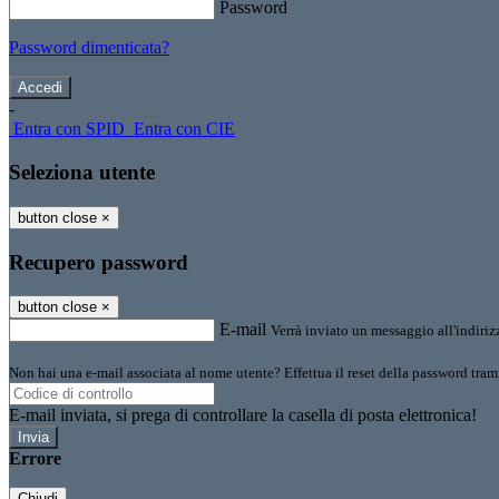
Password
Password dimenticata?
-
Entra con SPID
Entra con CIE
Seleziona utente
button close
×
Recupero password
button close
×
E-mail
Verrà inviato un messaggio all'indirizz
Non hai una e-mail associata al nome utente? Effettua il reset della password tram
E-mail inviata, si prega di controllare la casella di posta elettronica!
Errore
Chiudi