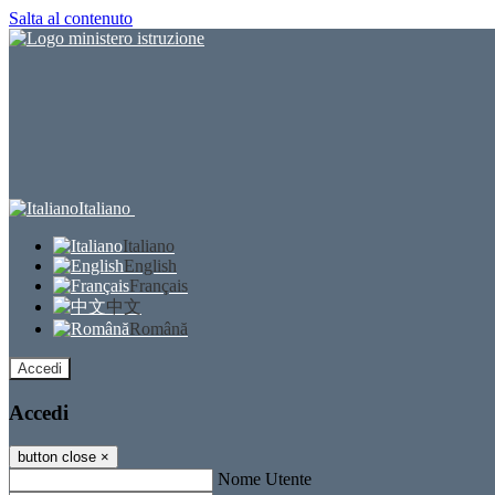
Salta al contenuto
Italiano
Italiano
English
Français
中文
Română
Accedi
Accedi
button close
×
Nome Utente