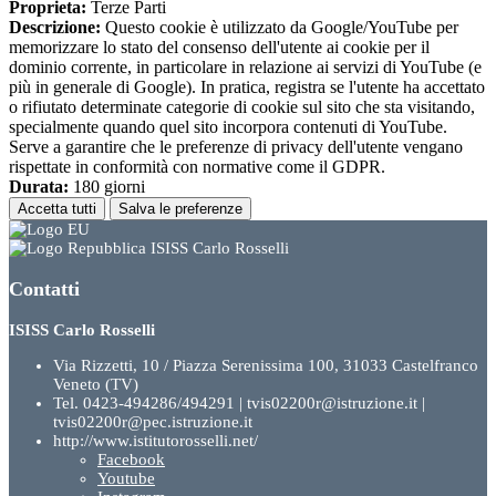
Proprieta:
Terze Parti
Descrizione:
Questo cookie è utilizzato da Google/YouTube per
memorizzare lo stato del consenso dell'utente ai cookie per il
dominio corrente, in particolare in relazione ai servizi di YouTube (e
più in generale di Google). In pratica, registra se l'utente ha accettato
o rifiutato determinate categorie di cookie sul sito che sta visitando,
specialmente quando quel sito incorpora contenuti di YouTube.
Serve a garantire che le preferenze di privacy dell'utente vengano
rispettate in conformità con normative come il GDPR.
Durata:
180 giorni
Accetta tutti
Salva le preferenze
ISISS Carlo Rosselli
Contatti
ISISS Carlo Rosselli
Via Rizzetti, 10 / Piazza Serenissima 100, 31033 Castelfranco
Veneto (TV)
Tel. 0423-494286/494291 | tvis02200r@istruzione.it |
tvis02200r@pec.istruzione.it
http://www.istitutorosselli.net/
Facebook
Youtube