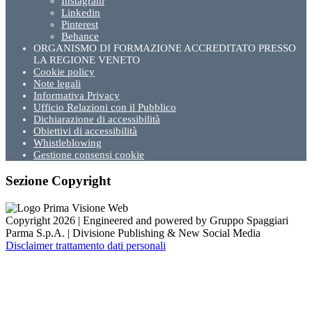
Instagram
Linkedin
Pinterest
Behance
ORGANISMO DI FORMAZIONE ACCREDITATO PRESSO
LA REGIONE VENETO
Cookie policy
Note legali
Informativa Privacy
Ufficio Relazioni con il Pubblico
Dichiarazione di accessibilità
Obiettivi di accessibilità
Whistleblowing
Gestione consensi cookie
Sezione Copyright
Copyright 2026 | Engineered and powered by Gruppo Spaggiari
Parma S.p.A. | Divisione Publishing & New Social Media
Disclaimer trattamento dati personali