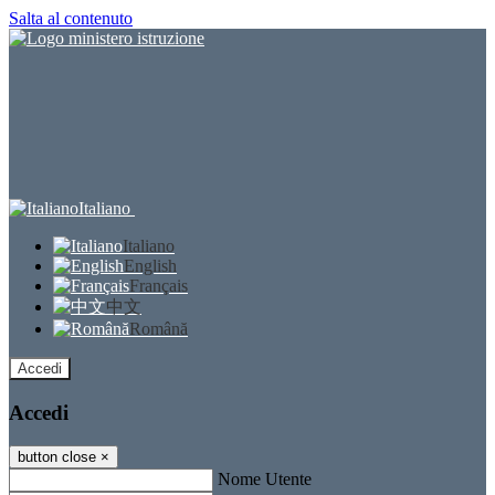
Salta al contenuto
Italiano
Italiano
English
Français
中文
Română
Accedi
Accedi
button close
×
Nome Utente