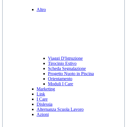
Altro
Viaggi D'Istruzione
Tirocinio Estivo
Scheda Segnalazione
Progetto Nuoto in Piscina
Orientamento
Moduli I Care
Marketing
Link
I Care
Dislessia
Alternanza Scuola Lavoro
Azioni