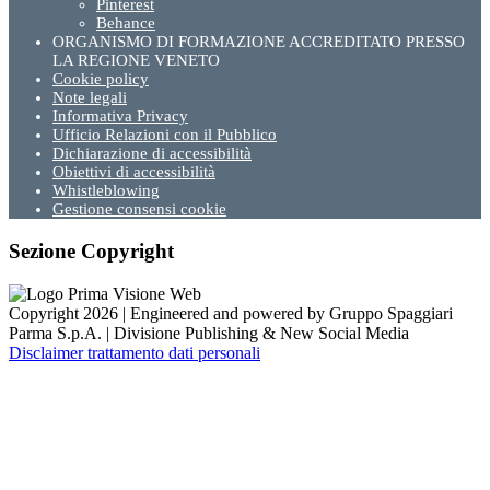
Pinterest
Behance
ORGANISMO DI FORMAZIONE ACCREDITATO PRESSO
LA REGIONE VENETO
Cookie policy
Note legali
Informativa Privacy
Ufficio Relazioni con il Pubblico
Dichiarazione di accessibilità
Obiettivi di accessibilità
Whistleblowing
Gestione consensi cookie
Sezione Copyright
Copyright 2026 | Engineered and powered by Gruppo Spaggiari
Parma S.p.A. | Divisione Publishing & New Social Media
Disclaimer trattamento dati personali