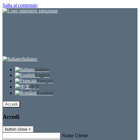
Salta al contenuto
Italiano
Italiano
English
Français
中文
Română
Accedi
Accedi
button close
×
Nome Utente