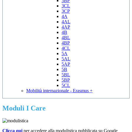
3BP
3CL
3CP
4A
4AL
4AP
4B
4BL
4BP
4CL
5A
5AL
5AP
5B
5BL
5BP
5CL
Mobilità internazionale - Erasmus +
Moduli I Care
Clicca qui
per accedere alla modulistica pubblicata su Google