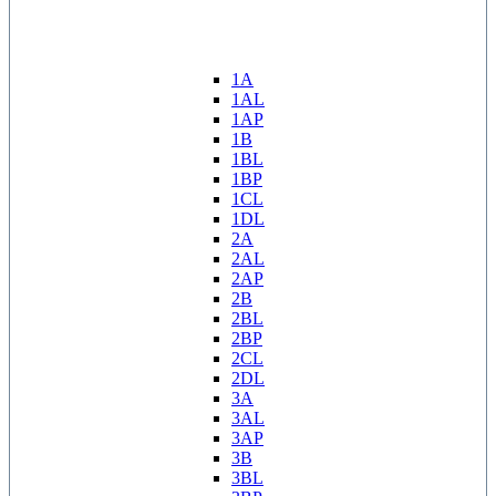
1A
1AL
1AP
1B
1BL
1BP
1CL
1DL
2A
2AL
2AP
2B
2BL
2BP
2CL
2DL
3A
3AL
3AP
3B
3BL