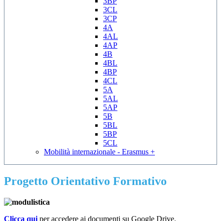
3BP
3CL
3CP
4A
4AL
4AP
4B
4BL
4BP
4CL
5A
5AL
5AP
5B
5BL
5BP
5CL
Mobilità internazionale - Erasmus +
Progetto Orientativo Formativo
Clicca qui
per accedere ai documenti su Google Drive.