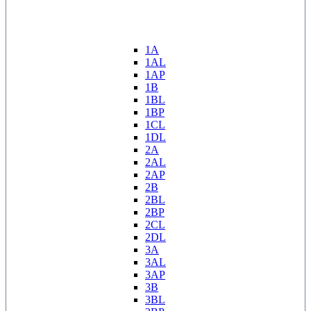
1A
1AL
1AP
1B
1BL
1BP
1CL
1DL
2A
2AL
2AP
2B
2BL
2BP
2CL
2DL
3A
3AL
3AP
3B
3BL