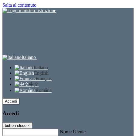
Salta al contenuto
Italiano
Italiano
English
Français
中文
Română
Accedi
Accedi
button close
×
Nome Utente