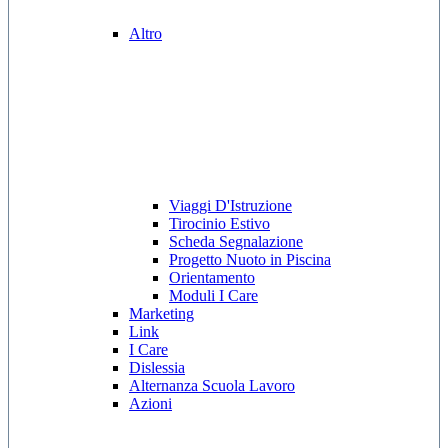
Altro
Viaggi D'Istruzione
Tirocinio Estivo
Scheda Segnalazione
Progetto Nuoto in Piscina
Orientamento
Moduli I Care
Marketing
Link
I Care
Dislessia
Alternanza Scuola Lavoro
Azioni