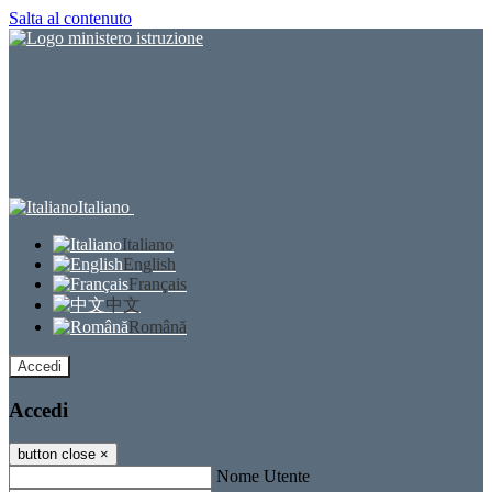
Salta al contenuto
Italiano
Italiano
English
Français
中文
Română
Accedi
Accedi
button close
×
Nome Utente