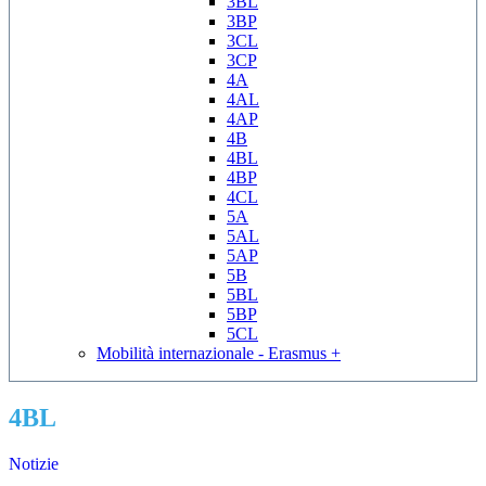
3BL
3BP
3CL
3CP
4A
4AL
4AP
4B
4BL
4BP
4CL
5A
5AL
5AP
5B
5BL
5BP
5CL
Mobilità internazionale - Erasmus +
4BL
Notizie