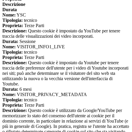
Descrizione
Durata
Nome:
YSC
Tipologia:
tecnico
Proprieta:
Terze Parti
Descrizione:
Questo cookie è impostato da YouTube per tenere
traccia delle visualizzazioni dei video incorporati.
Durata:
Sessione
Nome:
VISITOR_INFO1_LIVE
Tipologia:
tecnico
Proprieta:
Terze Parti
Descrizione:
Questo cookie è impostato da Youtube per tenere
traccia delle preferenze dell'utente per i video di Youtube incorporati
nei siti; può anche determinare se il visitatore del sito web sta
utilizzando la nuova o la vecchia versione dell'interfaccia di
Youtube.
Durata:
6 mesi
Nome:
VISITOR_PRIVACY_METADATA
Tipologia:
tecnico
Proprieta:
Terze Parti
Descrizione:
Questo cookie è utilizzato da Google/YouTube per
memorizzare lo stato del consenso dell'utente ai cookie per il
dominio corrente, in particolare in relazione ai servizi di YouTube (e
più in generale di Google). In pratica, registra se l'utente ha accettato
o rifiutato determinate categorie di cookie sul sito che sta visitando,