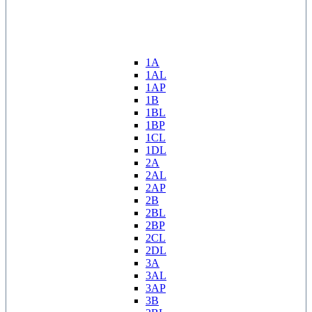
1A
1AL
1AP
1B
1BL
1BP
1CL
1DL
2A
2AL
2AP
2B
2BL
2BP
2CL
2DL
3A
3AL
3AP
3B