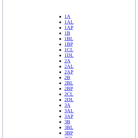
1A
1AL
1AP
1B
1BL
1BP
1CL
1DL
2A
2AL
2AP
2B
2BL
2BP
2CL
2DL
3A
3AL
3AP
3B
3BL
3BP