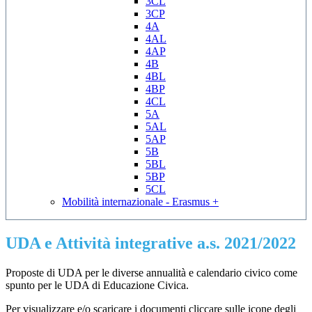
3CL
3CP
4A
4AL
4AP
4B
4BL
4BP
4CL
5A
5AL
5AP
5B
5BL
5BP
5CL
Mobilità internazionale - Erasmus +
UDA e Attività integrative a.s. 2021/2022
Proposte di UDA per le diverse annualità e calendario civico come
spunto per le UDA di Educazione Civica.
Per visualizzare e/o scaricare i documenti cliccare sulle icone degli