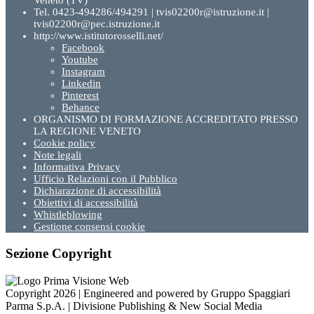
Veneto (TV)
Tel. 0423-494286/494291 | tvis02200r@istruzione.it |
tvis02200r@pec.istruzione.it
http://www.istitutorosselli.net/
Facebook
Youtube
Instagram
Linkedin
Pinterest
Behance
ORGANISMO DI FORMAZIONE ACCREDITATO PRESSO
LA REGIONE VENETO
Cookie policy
Note legali
Informativa Privacy
Ufficio Relazioni con il Pubblico
Dichiarazione di accessibilità
Obiettivi di accessibilità
Whistleblowing
Gestione consensi cookie
Sezione Copyright
Copyright 2026 | Engineered and powered by Gruppo Spaggiari
Parma S.p.A. | Divisione Publishing & New Social Media