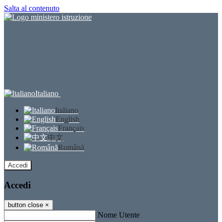
Salta al contenuto
Italiano
Italiano
English
Français
中文
Română
Accedi
Accedi
button close
×
Nome Utente