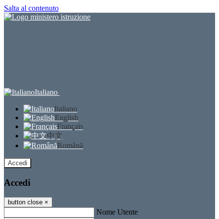
Salta al contenuto
Italiano
Italiano
English
Français
中文
Română
Accedi
Accedi
button close
×
Nome Utente