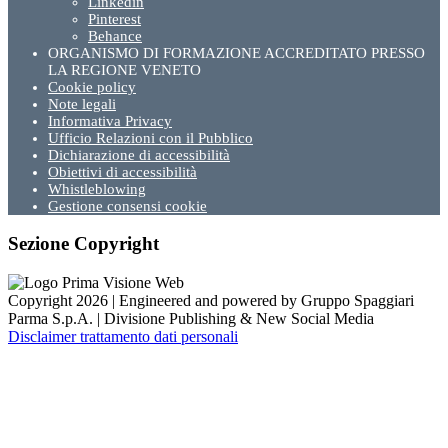
Linkedin
Pinterest
Behance
ORGANISMO DI FORMAZIONE ACCREDITATO PRESSO
LA REGIONE VENETO
Cookie policy
Note legali
Informativa Privacy
Ufficio Relazioni con il Pubblico
Dichiarazione di accessibilità
Obiettivi di accessibilità
Whistleblowing
Gestione consensi cookie
Sezione Copyright
Copyright 2026 | Engineered and powered by Gruppo Spaggiari
Parma S.p.A. | Divisione Publishing & New Social Media
Disclaimer trattamento dati personali