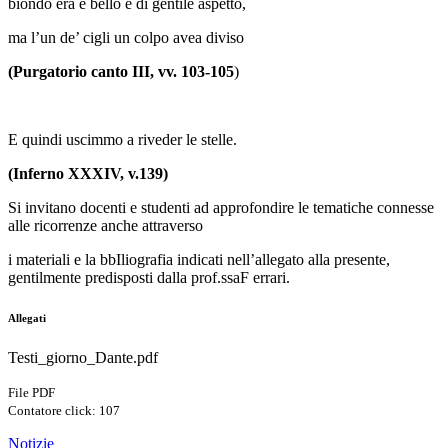
biondo era e bello e di gentile aspetto,
ma l’un de’ cigli un colpo avea diviso
(Purgatorio canto III, vv. 103-105
)
E quindi uscimmo a riveder le stelle.
(Inferno XXXIV, v.139)
Si invitano docenti e studenti ad approfondire le tematiche connesse
alle ricorrenze anche attraverso
i materiali e la b
bIliografia indicati nell’allegato alla presente,
gentilmente predisposti dalla prof.ssa
F errari.
Allegati
Testi_giorno_Dante.pdf
File PDF
Contatore click: 107
Notizie