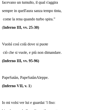
facevano un tumulto, il qual s'aggira
sempre in quell'aura sanza tempo tinta,
come la rena quando turbo spira.”
(
Inferno III, vv. 25-30)
Vuolsì così colà dove si puote
ciò che si vuole, e più non dimandare.
(Inferno III, vv. 95-96)
PapeSatàn, PapeSatànAleppe.
(Inferno VII, v. 1
)
Io mi volsi ver lui e guardai ‘l fiso: