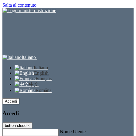
Salta al contenuto
Italiano
Italiano
English
Français
中文
Română
Accedi
Accedi
button close
×
Nome Utente