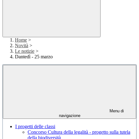
Home
>
Novità
>
Le notizie
>
Dantedì - 25 marzo
Menu di
navigazione
I progetti delle classi
Concorso Cultura della legalità - progetto sulla tutela
della biodiversità