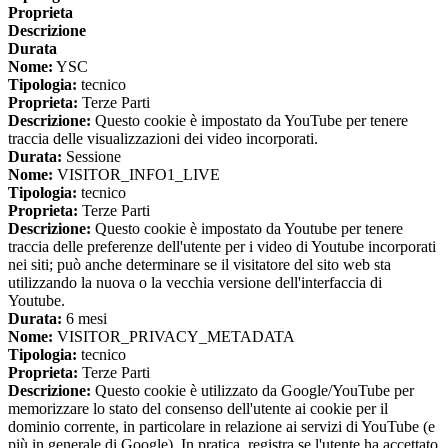
Proprieta
Descrizione
Durata
Nome:
YSC
Tipologia:
tecnico
Proprieta:
Terze Parti
Descrizione:
Questo cookie è impostato da YouTube per tenere
traccia delle visualizzazioni dei video incorporati.
Durata:
Sessione
Nome:
VISITOR_INFO1_LIVE
Tipologia:
tecnico
Proprieta:
Terze Parti
Descrizione:
Questo cookie è impostato da Youtube per tenere
traccia delle preferenze dell'utente per i video di Youtube incorporati
nei siti; può anche determinare se il visitatore del sito web sta
utilizzando la nuova o la vecchia versione dell'interfaccia di
Youtube.
Durata:
6 mesi
Nome:
VISITOR_PRIVACY_METADATA
Tipologia:
tecnico
Proprieta:
Terze Parti
Descrizione:
Questo cookie è utilizzato da Google/YouTube per
memorizzare lo stato del consenso dell'utente ai cookie per il
dominio corrente, in particolare in relazione ai servizi di YouTube (e
più in generale di Google). In pratica, registra se l'utente ha accettato