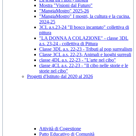
Mostra "Visioni dal Futuro"
"MangiaMostro" 2025-26
"MangiaMostro" I mostri, la cultura e la cucina.
2024-25
3CL a.s.23-24 "Il bosco incantato" collettiva di
pittura
"LA DONNA A COLAZIONE" - classe 3DL
a.s. 23-24 - collettiva di Pittura
Classe 3DL a.s. 22-23 - Tributi al pop surrealism
Classe 3CL a.s. 22-23- Animali e luoghi surreali
classe 4DL a.s. 22-23 - "L'arte nel cibo"
classe 4CL a.s. 22-23 - "Il cibo nelle storie e le
storie nel cibo"
Progetti d'Istituto dal 2020 al 2026
Attività di Cogestione
Patto Educativo di Comunità