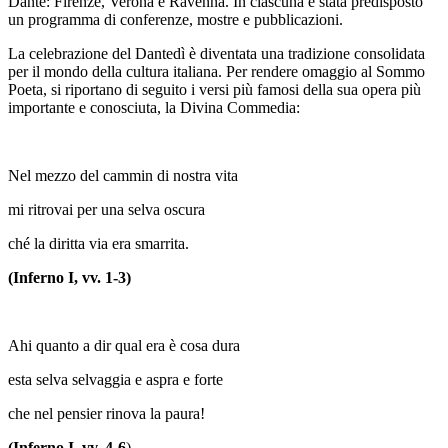
Dante: Firenze, Verona e Ravenna. In ciascuna è stata predisposto
un programma di conferenze, mostre e pubblicazioni.
La celebrazione del Dantedì è diventata una tradizione consolidata
per il mondo della cultura italiana. Per rendere omaggio al Sommo
Poeta, si riportano di seguito i versi più famosi della sua opera più
importante e conosciuta, la Divina Commedia:
Nel mezzo del cammin di nostra vita
mi ritrovai per una selva oscura
ché la diritta via era smarrita.
(Inferno I, vv. 1-3)
Ahi quanto a dir qual era è cosa dura
esta selva selvaggia e aspra e forte
che nel pensier rinova la paura!
(Inferno I, vv. 4-6
)