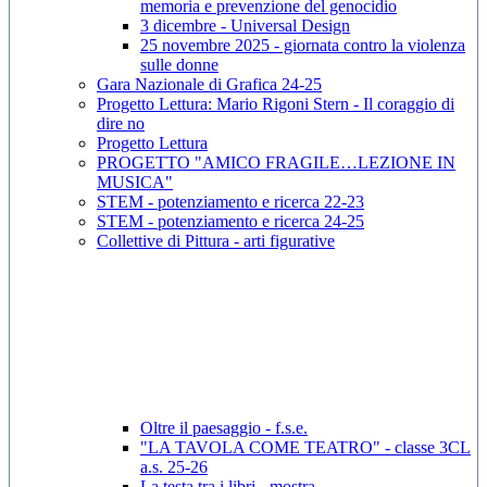
memoria e prevenzione del genocidio
3 dicembre - Universal Design
25 novembre 2025 - giornata contro la violenza
sulle donne
Gara Nazionale di Grafica 24-25
Progetto Lettura: Mario Rigoni Stern - Il coraggio di
dire no
Progetto Lettura
PROGETTO "AMICO FRAGILE…LEZIONE IN
MUSICA"
STEM - potenziamento e ricerca 22-23
STEM - potenziamento e ricerca 24-25
Collettive di Pittura - arti figurative
Oltre il paesaggio - f.s.e.
"LA TAVOLA COME TEATRO" - classe 3CL
a.s. 25-26
La testa tra i libri - mostra