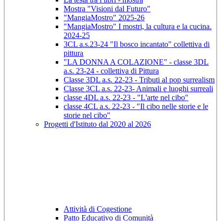
Mostra "Visioni dal Futuro"
"MangiaMostro" 2025-26
"MangiaMostro" I mostri, la cultura e la cucina.
2024-25
3CL a.s.23-24 "Il bosco incantato" collettiva di
pittura
"LA DONNA A COLAZIONE" - classe 3DL
a.s. 23-24 - collettiva di Pittura
Classe 3DL a.s. 22-23 - Tributi al pop surrealism
Classe 3CL a.s. 22-23- Animali e luoghi surreali
classe 4DL a.s. 22-23 - "L'arte nel cibo"
classe 4CL a.s. 22-23 - "Il cibo nelle storie e le
storie nel cibo"
Progetti d'Istituto dal 2020 al 2026
Attività di Cogestione
Patto Educativo di Comunità