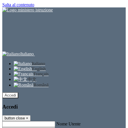
Salta al contenuto
Italiano
Italiano
English
Français
中文
Română
Accedi
Accedi
button close
×
Nome Utente