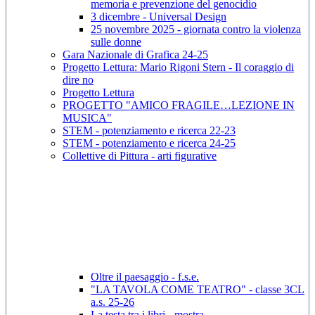
memoria e prevenzione del genocidio
3 dicembre - Universal Design
25 novembre 2025 - giornata contro la violenza
sulle donne
Gara Nazionale di Grafica 24-25
Progetto Lettura: Mario Rigoni Stern - Il coraggio di
dire no
Progetto Lettura
PROGETTO "AMICO FRAGILE…LEZIONE IN
MUSICA"
STEM - potenziamento e ricerca 22-23
STEM - potenziamento e ricerca 24-25
Collettive di Pittura - arti figurative
Oltre il paesaggio - f.s.e.
"LA TAVOLA COME TEATRO" - classe 3CL
a.s. 25-26
La testa tra i libri - mostra