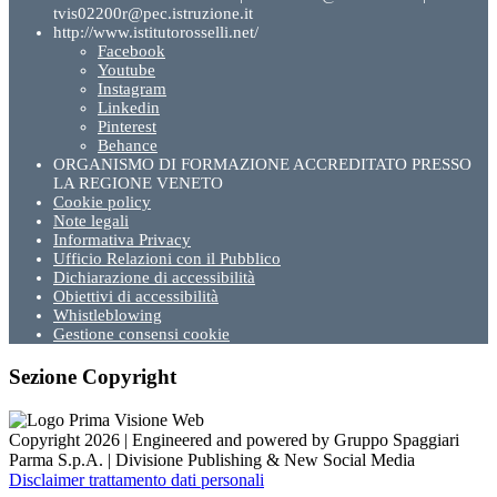
tvis02200r@pec.istruzione.it
http://www.istitutorosselli.net/
Facebook
Youtube
Instagram
Linkedin
Pinterest
Behance
ORGANISMO DI FORMAZIONE ACCREDITATO PRESSO
LA REGIONE VENETO
Cookie policy
Note legali
Informativa Privacy
Ufficio Relazioni con il Pubblico
Dichiarazione di accessibilità
Obiettivi di accessibilità
Whistleblowing
Gestione consensi cookie
Sezione Copyright
Copyright 2026 | Engineered and powered by Gruppo Spaggiari
Parma S.p.A. | Divisione Publishing & New Social Media
Disclaimer trattamento dati personali