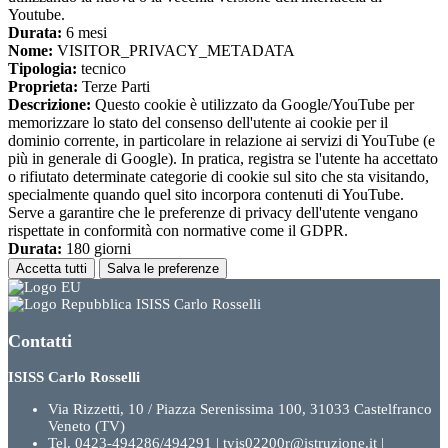
Youtube.
Durata:
6 mesi
Nome:
VISITOR_PRIVACY_METADATA
Tipologia:
tecnico
Proprieta:
Terze Parti
Descrizione:
Questo cookie è utilizzato da Google/YouTube per
memorizzare lo stato del consenso dell'utente ai cookie per il
dominio corrente, in particolare in relazione ai servizi di YouTube (e
più in generale di Google). In pratica, registra se l'utente ha accettato
o rifiutato determinate categorie di cookie sul sito che sta visitando,
specialmente quando quel sito incorpora contenuti di YouTube.
Serve a garantire che le preferenze di privacy dell'utente vengano
rispettate in conformità con normative come il GDPR.
Durata:
180 giorni
Accetta tutti
Salva le preferenze
ISISS Carlo Rosselli
Contatti
ISISS Carlo Rosselli
Via Rizzetti, 10 / Piazza Serenissima 100, 31033 Castelfranco
Veneto (TV)
Tel. 0423-494286/494291 | tvis02200r@istruzione.it |